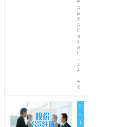
经
营
范
围
写
的
越
多
越
好
，
其
实
并
不
是
公
司
注