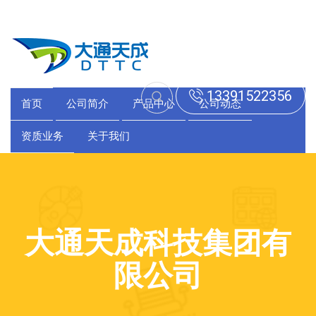
13391522356
首页
公司简介
产品中心
公司动态
资质业务
关于我们
大通天成科技集团有
限公司