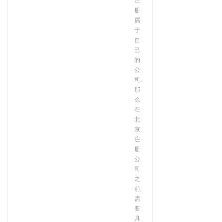
注
册
属
于
自
己
的
公
司.
那
么
在
北
京
注
册
公
司
之
前,
需
要
具