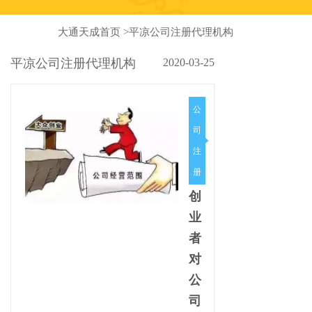
大通天成首页
>
平凉公司注册代理机构
平凉公司注册代理机构
2020-03-25
公
司
注
册
创
业
者
对
公
司