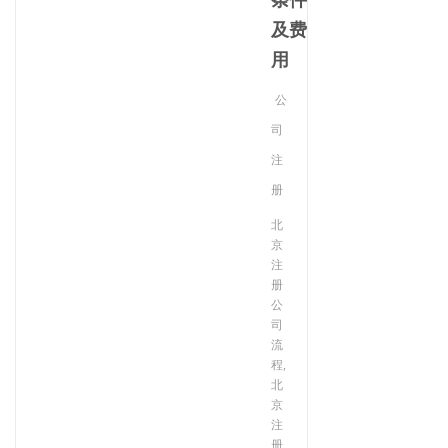
及费
用
公
司
注
册
北
京
注
册
公
司
流
程,
北
京
注
册