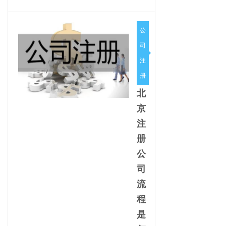
公
司
注
册
北
京
注
册
公
司
流
程
是