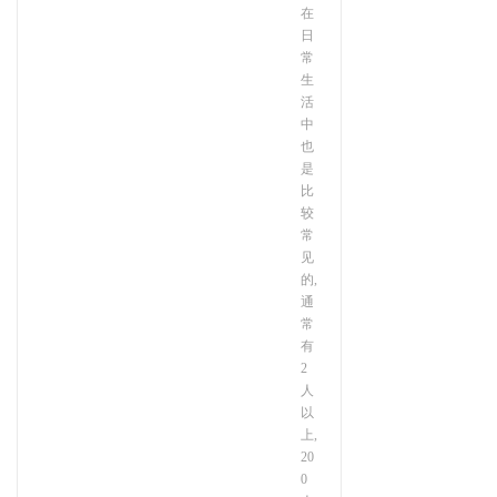
在
日
常
生
活
中
也
是
比
较
常
见
的,
通
常
有
2
人
以
上,
20
0