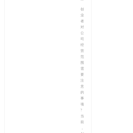
创
业
者
对
公
司
经
营
范
围
需
要
注
意
的
事
项
?
当
前
，