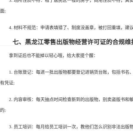
3. 场所性质不符：租了居民区一楼的房子，商用性质不符，其实
面;
4. 材料不规范：申请表填错了、制度没盖章，被打回重填，建
七、黑龙江零售出版物经营许可证的合规维
拿到证后也不能掉以轻心哦，给大家提个醒：
1. 台账登记：每进一批出版物都要登记进销货台账，包括书名
有凭证;
2. 内容审核：每天抽点时间检查新到的出版物，别卖盗版书和
的;
3. 员工培训：每月给员工培训一次，教他们怎么识别非法出版