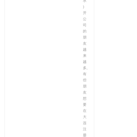
求
)
开
公
司
的
朋
友
越
来
越
多,
有
些
朋
友
想
要
在
大
连
注
册