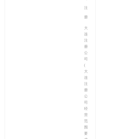
注
册
大
连
注
册
公
司
(
大
连
注
册
公
司
经
营
范
围
要