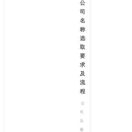
公
司
名
称
选
取
要
求
及
流
程
公
司
注
册