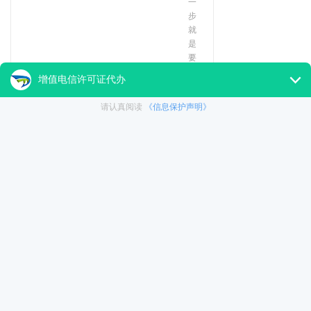
一
步
就
是
要
先
注
册
好
你
自
己
的
公
司,
工
商
注
册
的
一
般
流