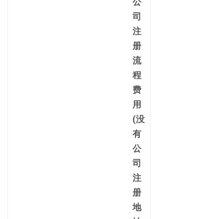
公
司
注
册
流
程
费
用
(没
有
公
司
注
册
地