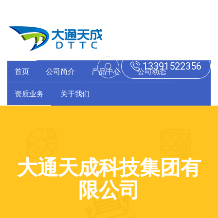
13391522356
首页
公司简介
产品中心
公司动态
资质业务
关于我们
大通天成科技集团有
限公司