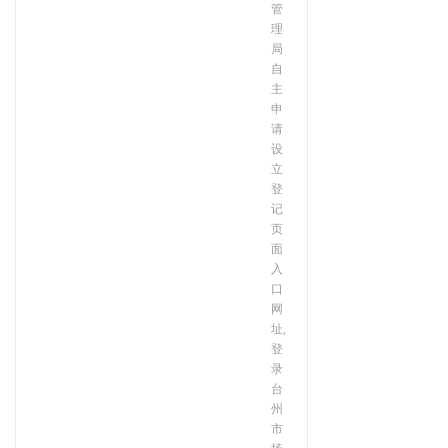
管
理
局
自
主
申
请
设
立
登
记
页
面
入
口
网
址,
登
录
台
州
市