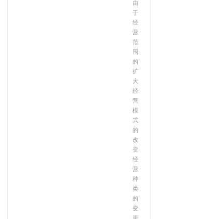
由
于
经
营
范
围
的
扩
大
经
营
模
式
的
改
变
经
营
种
类
的
变
更