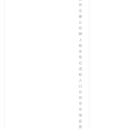
州
注
册
公
司
网
上
核
名
登
记
流
程
入
口:
台
州
市
市
场
监
督