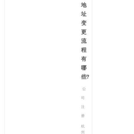
地
址
变
更
流
程
有
哪
些?
公
司
注
册
杭
州