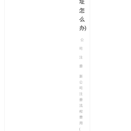
址
怎
么
办)
公
司
注
册
新
公
司
注
册
流
程
费
用
(