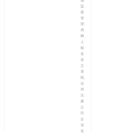
场
监
督
管
理
局
网
上
核
名
设
立
系
统,
台
州
注
册
公
司
企
业
名