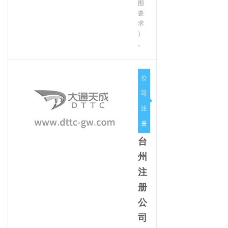
围
要
求
)
。
公
司
注
册
台
州
注
册
公
司