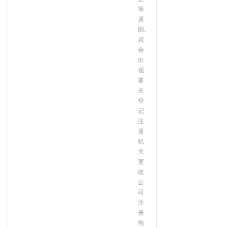
等
原
因,
就
会
出
现
要
去
登
记
注
册
机
关
更
改
公
司
注
册
地