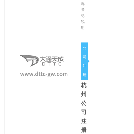
称
登
记
说
明
公
司
注
册
杭
州
公
司
注
册