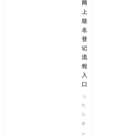
网
上
核
名
登
记
流
程
入
口
公
司
注
册
台