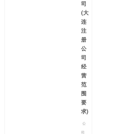
司
(大
连
注
册
公
司
经
营
范
围
要
求)
公
司