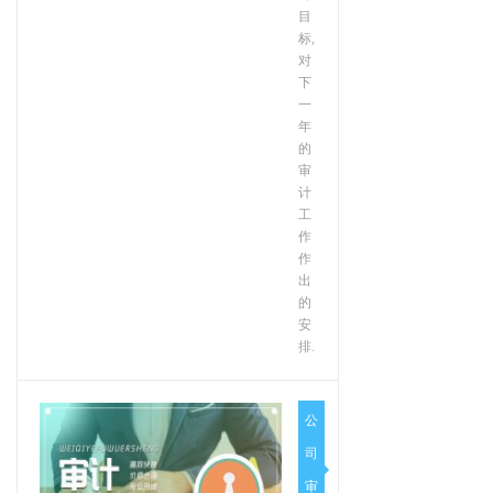
目
标,
对
下
一
年
的
审
计
工
作
作
出
的
安
排.
公
司
审