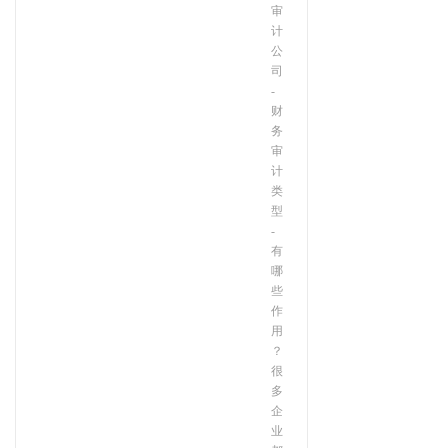
审
计
公
司
-
财
务
审
计
类
型
-
有
哪
些
作
用
？
很
多
企
业