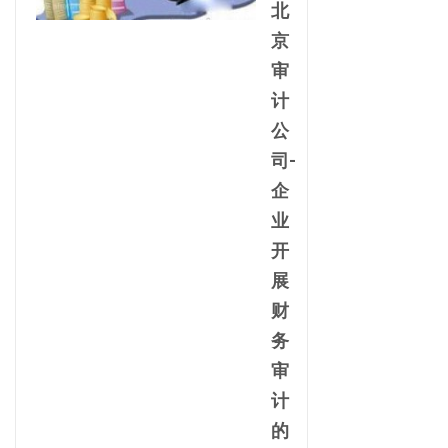
北
京
审
计
公
司-
企
业
开
展
财
务
审
计
的