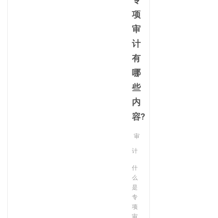
项
审
计
有
哪
些
内
容?
审
计
什
么
是
专
项
审