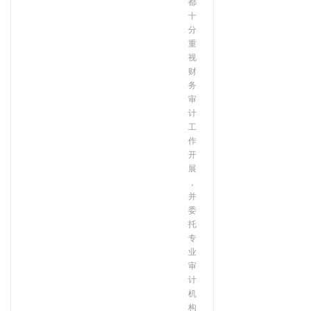
都
十
分
重
视
财
务
审
计
工
作
开
展
，
并
委
托
专
业
审
计
机
构