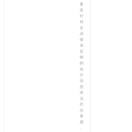
要
是
针
对
企
业
报
表
反
映
的
会
计
信
息
依
法
作
出
客
观
、