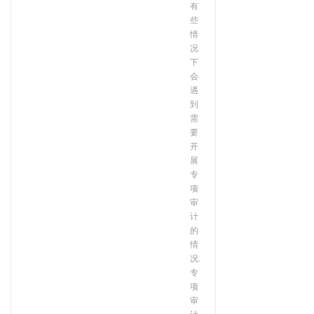
有
些
情
况
下
会
遇
到
需
要
开
展
专
项
审
计
的
情
况.
专
项
审