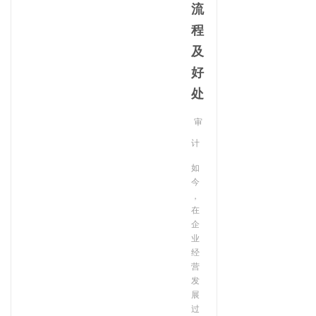
流
程
及
好
处
审
计
如
今
，
在
企
业
经
营
发
展
过