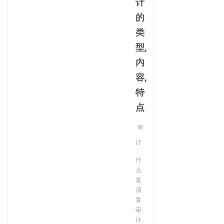
计
的
类
型,
内
容,
特
点
审
计
什
么
是
清
算
审
计,