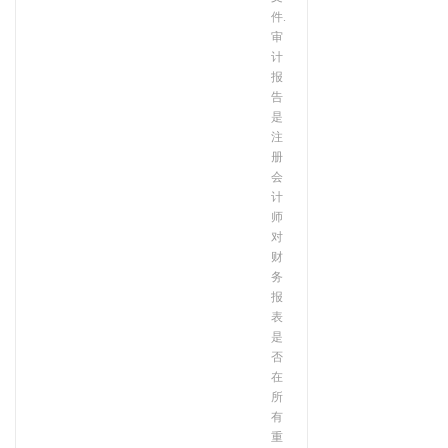
件.
审
计
报
告
是
注
册
会
计
师
对
财
务
报
表
是
否
在
所
有
重