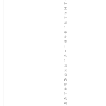
计
工
作
计
划
?
年
度
审
计
工
作
计
划
是
指
内
部
审
计
机
构