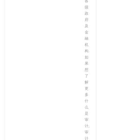
各
级
政
府
及
金
融
机
构.
如
果
想
了
解
更
多
什
么
是
审
计,
审
计