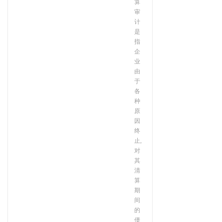
算
审
计
是
指
企
业
由
于
各
种
原
因
终
止,
对
其
清
算
期
间
的
债