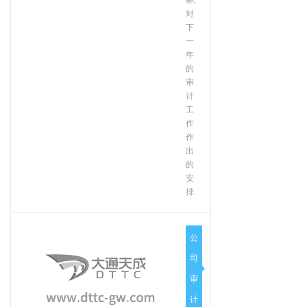
标,
对
下
一
年
的
审
计
工
作
作
出
的
安
排.
公
司
审
计