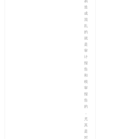
易
造
成
混
乱
的
就
是
审
计
报
告
和
税
审
报
告
的
，
尤
其
是
对