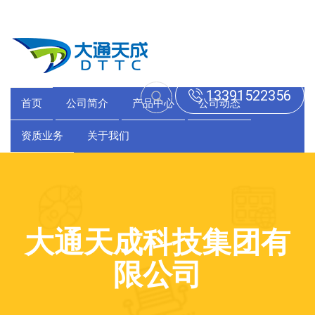
13391522356
首页
公司简介
产品中心
公司动态
资质业务
关于我们
大通天成科技集团有
限公司