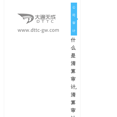
公
司
审
计
什
么
是
清
算
审
计,
清
算
审