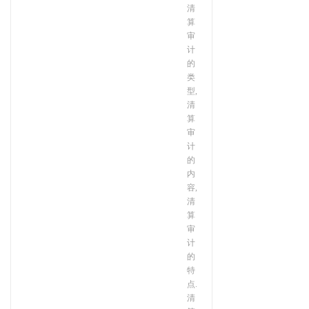
清
算
审
计
的
类
型,
清
算
审
计
的
内
容,
清
算
审
计
的
特
点.
清