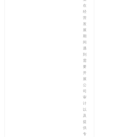
在
经
营
发
展
期
间
遇
到
需
要
开
展
公
司
审
计
以
及
提
供
专