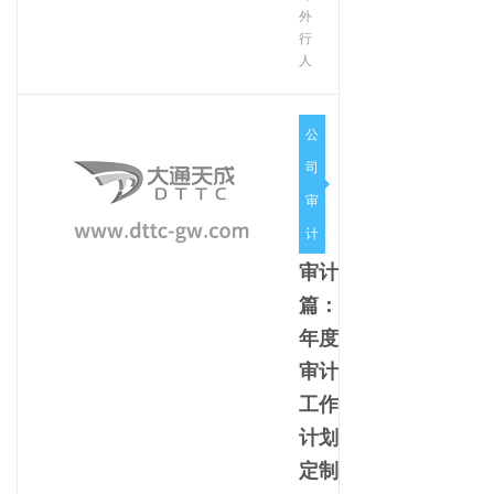
外
行
人
公
司
审
计
审计
篇：
年度
审计
工作
计划
定制