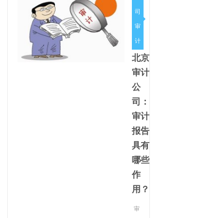
司
审
计
北京
审计
公
司：
审计
报告
具有
哪些
作
用？
审