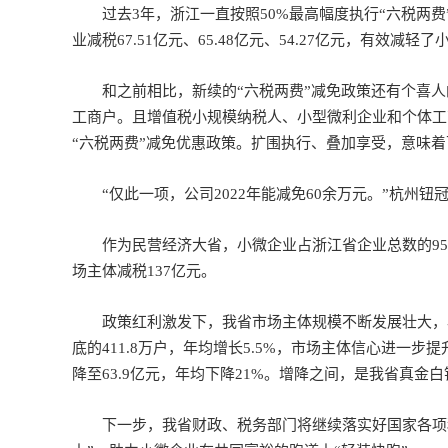
过去3年，浙江一直按照50%最高幅度执行“六税两费
业减税67.51亿元、65.48亿元、54.27亿元，有效
和之前相比，新续的“六税两费”减免政策还有个喜人
工商户。且增值税小规模纳税人、小型微利企业和个体工
“六税两费”减免优惠政策。扩围执行、叠加享受，意味
“仅此一项，公司2022年能减免60余万元。”杭州钮
作为民营经济大省，小微企业占浙江省企业总数的95%
场主体减税137亿元。
政策红利激发下，我省市场主体规模不断发展壮大，小规模纳
底的411.8万户，年均增长5.5%，市场主体信心进一步
降至63.9亿元，年均下降21%。增降之间，是我省真金
下一步，我省财政、税务部门将继续落实好国家各项税费