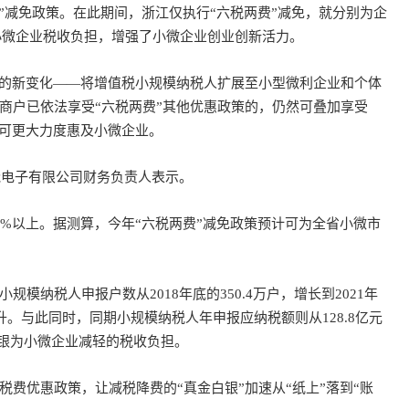
”减免政策。在此期间，浙江仅执行“六税两费”减免，就分别为企
减轻了小微企业税收负担，增强了小微企业创业创新活力。
的新变化——将增值税小规模纳税人扩展至小型微利企业和个体
商户已依法享受“六税两费”其他优惠政策的，仍然可叠加享受
着可更大力度惠及小微企业。
冠电子有限公司财务负责人表示。
以上。据测算，今年“六税两费”减免政策预计可为全省小微市
税人申报户数从2018年底的350.4万户，增长到2021年
提升。与此同时，同期小规模纳税人年申报应纳税额则从128.8亿元
白银为小微企业减轻的税收负担。
优惠政策，让减税降费的“真金白银”加速从“纸上”落到“账