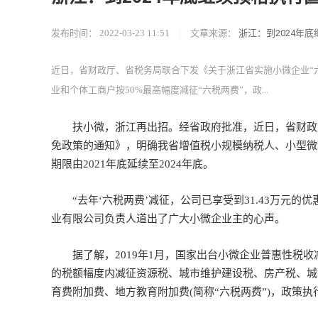
发布时间：
2022-03-23 11:51
|
文章来源：
浙江：到2024年
近日，省财政厅、省税务局联合下发《关于浙江省实施小微企业“
业和个体工商户按50%最高幅度减征“六税两费”，政...
扶小微，浙江再出招。经省政府批准，近日，省财政厅
免政策的通知》，明确我省增值税小规模纳税人、小型微利
期限由2021年底延续至2024年底。
“去年‘六税两费’减征，公司已享受到31.43万元的
业有限公司负责人道出了广大小微企业主的心声。
据了解，2019年1月，国家出台小微企业普惠性税收
的税额幅度内减征资源税、城市维护建设税、房产税、城
育费附加费、地方教育附加费(简称“六税两费”)，政策执行期限