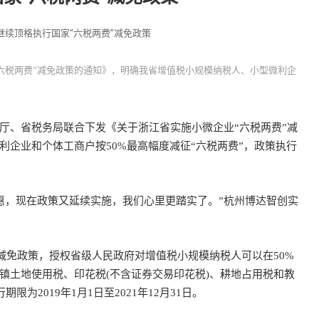
底继续顶格执行国家“六税两费”减免政策
六税两费”减免政策的通知》，明确我省增值税小规模纳税人、小型微利企
、省税务局联合下发《关于浙江省实施小微企业“六税两费”减
企业和个体工商户按50%最高幅度减征“六税两费”，政策执行
优惠，现在政策又延续实施，我们心里更踏实了。”杭州博达智创实
减免政策，授权省级人民政府对增值税小规模纳税人可以在50%
镇土地使用税、印花税(不含证券交易印花税)、耕地占用税和教
为2019年1月1日至2021年12月31日。