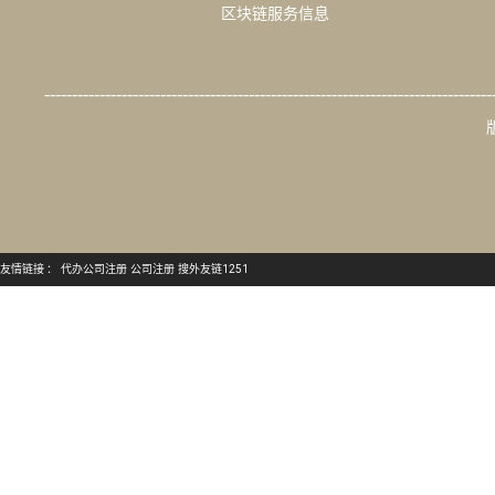
区块链服务信息
---------------------------------------------------------------------------------
友情链接 ：
代办公司注册
公司注册
搜外友链1251