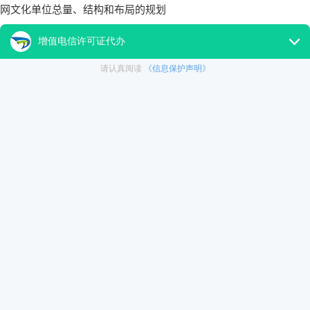
网文化单位总量、结构和布局的规划
3、有适应互联网文化活动需要并取得相应从业资格的八名以上业
4、有100万以上的注册资金、适应互联网文化活动需要的设备、
品业务的，除上述条件外，注册资金须达到1000万以上;
5、根据《关于文化领域引进外资的若干意见》(文办发[2005]1
信息服务提供者申请从事互联网文化活动，允许港澳的服务提供者设
网络文化经营许可证审批材料
1、申请书,设立互联网文化单位申请表
2、企业名称预先核准通知书或者营业执照和章程;