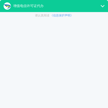
以上是关于“直播文网文许可证能转让吗?直播文网文许可证变更
者对直播文网文许可证能转让吗?直播文网文许可证变更材料有其他
关键词
直播文网文许可证转让
文网文许可证变更
直播文网文许
http://www.dttc-gw.com/art/15095.html
检
本文转载链接:
|
sp许可证是干嘛的(北京sp许可证办理费用)
上一篇：
深化“放管服”改革，增强内生动力——促进外贸外
下一篇：
检索文网文许可证的相关内容