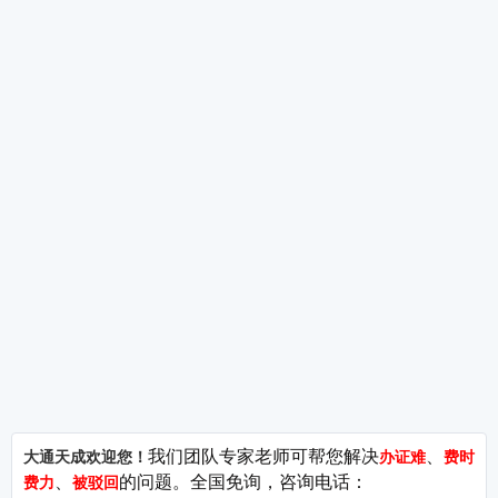
大通天成
增值电信业务许可证
行业
—短剧
公司简介
ICP许可证
关于我们
EDI许可证
广播电
城市服务
ISP许可证
网络文
问答库
SP许可证
ICP许
—MC
站点地图
呼叫中心许可证
CDN许可证
营业性
—出版
IDC许可证
106码号
出版物
95码号
---------------------------------------------------------------------------------