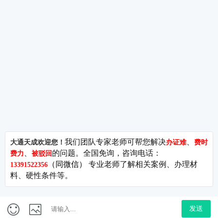
—短剧
公司简介
ICP许可证
关于我们
EDI许可证
广播电
城市服务
ISP许可证
网络文
问答库
SP许可证
ICP许
—MC
站点地图
呼叫中心许可证
CDN许可证
营业性
—出版
IDC许可证
106码号
出版物
95码号
---------------------------------------------------------------------------------
版权