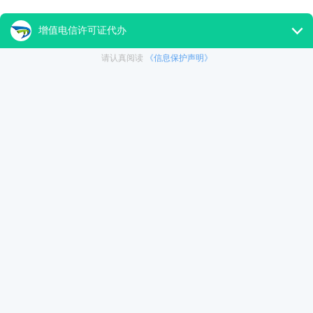
2、《中华人民共和国公司登记管理条例》第六十八条，“公司成
行停业连续6个月以上的，可以由公司登记机关吊销营业执照。”
(二)公司黑名单
未在规定时间内注销的企业会被工商部门拉进黑名单，以后该企
审核。
(三)法人黑名单
1、被吊销企业法人、股东会被工商局列入黑名单，在3年内无法
2、税务则永久被列入监控黑名单，如再注册公司，将被税务机