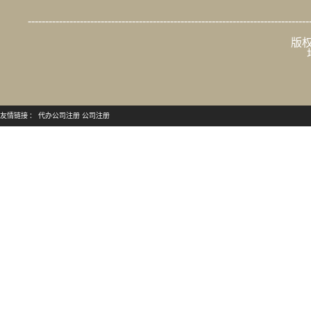
---------------------------------------------------------------------------------
版权
友情链接 ：
代办公司注册
公司注册