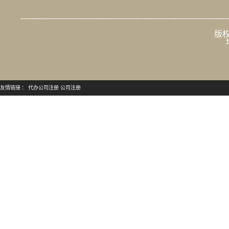
---------------------------------------------------------------------------------
版权
友情链接 ：
代办公司注册
公司注册