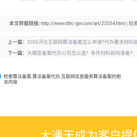
后的持续维护。大通天成作为专业的代办服务机构，能为企业提供
话
13391522356
（同微信）咨询。
关键词
算法备案
算法备案代办
互联网信息服务算法备案
深
http://www.dttc-gw.com/art/23554.html
检
本文转载链接:
|
2026河北互联网算法备案怎么申请?代办要求材料
上一篇：
大模型备案代办公司怎么选？条件材料如何准备?
下一篇：
检索算法备案,算法备案代办,互联网信息服务算法备案的相
关内容