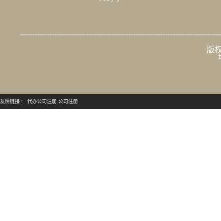
问答库
SP许可证
ICP许
—MC
站点地图
呼叫中心许可证
CDN许可证
营业性
—出版
IDC许可证
106码号
出版物
95码号
---------------------------------------------------------------------------------
版权
友情链接 ：
代办公司注册
公司注册