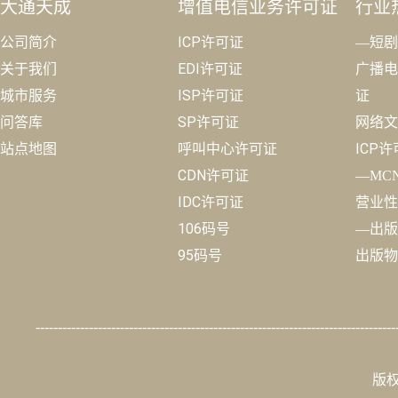
大通天成
增值电信业务许可证
行业
公司简介
ICP许可证
—短剧
关于我们
EDI许可证
广播电
城市服务
ISP许可证
证
问答库
SP许可证
网络文
站点地图
呼叫中心许可证
ICP
CDN许可证
—MC
IDC许可证
营业性
106码号
—出版
95码号
出版物
---------------------------------------------------------------------------------
版权