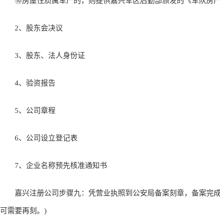
⑩房屋性质属军产的，则提供嘉兴军区后勤部颁发的《军队房产
2、股东会决议
3、股东、法人身份证
4、验资报告
5、公司章程
6、公司设立登记表
7、企业名称预先核准通知书
嘉兴注册公司步骤九：凭营业执照到公安局备案刻章，备案完成再
可需要再刻。)